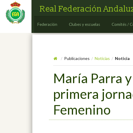
Real Federación Andaluz
Federación
Clubes y escuelas
Comités / C
Publicaciones
Noticias
Noticia
/
/
/
María Parra y
primera jorn
Femenino