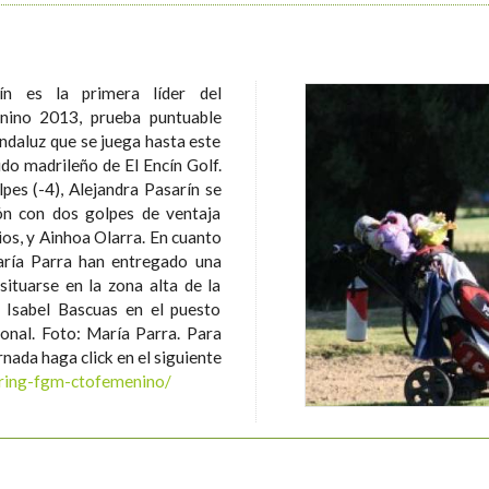
ín es la primera líder del
ino 2013, prueba puntuable
ndaluz que se juega hasta este
do madrileño de El Encín Golf.
pes (-4), Alejandra Pasarín se
ión con dos golpes de ventaja
 Ainhoa Olarra. En cuanto
aría Parra han entregado una
ituarse en la zona alta de la
 Isabel Bascuas en el puesto
rra. Para
rnada haga click en el siguiente
oring-fgm-ctofemenino/