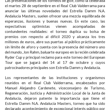
Las presentaciones de los torneos de golf, como la celebrada
el martes 28 de septiembre en el Real Club Valderrama para
anunciar las últimas novedades del Estrella Damm N.A.
Andalucía Masters, suelen ofrecer una mezcla equilibrada de
esperanzas, ilusiones y buenas nuevas. En este caso, las
expectativas optimistas vienen acompañadas de
contundentes realidades: el torneo duplica su bolsa de
premios con respecto al difícil 2020 y alcanza los tres
millones de euros, abre sus puertas al público prácticamente
sin límite de aforo y cuenta con la presencia del número uno
del mundo, Jon Rahm, baluarte europeo en la recién celebrada
Ryder Cup y principal reclamo para este torneo del European
Tour que se jugará del 14 al 17 de octubre y cuyos
patrocinadores principales son Estrella Damm y Andalucía.⁣
Los representantes de las instituciones y organismos
reunidos en el Real Club Valderrama, encabezados por
Manuel Alejandro Cardenete, viceconsejero de Turismo,
Regeneración, Justicia y Administración Local de la Junta de
Andalucía, dejaron patente la importancia que tiene el
Estrella Damm N.A. Andalucía Masters, torneo que ha sido
declarado acontecimiento de excepcional interés público por