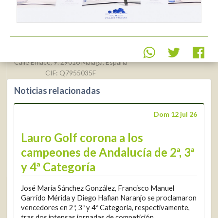
Real Federación Andaluza de
Golf
Calle Enlace, 9. 29016 Málaga, España
CIF: Q7955035F
Noticias relacionadas
+34 952 225
590
Contacto
Dom 12 jul 26
info@rfga.org
Lauro Golf corona a los
campeones de Andalucía de 2ª, 3ª
y 4ª Categoría
José María Sánchez González, Francisco Manuel
2026 © Real Federación Andaluza de Golf
Política de Privacidad
Garrido Mérida y Diego Hafian Naranjo se proclamaron
Política de Cookies
Aviso legal
© DarkSky
vencedores en 2ª, 3ª y 4ª Categoría, respectivamente,
Widget de competiciones
Login
tras dos intensas jornadas de competición