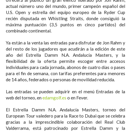
ofrecerá al público un gran elenco liderado por Jon Rahm,
actual número uno del mundo, primer campeón español del
U.S. Open y estrella del equipo europeo de la Ryder Cup
recién disputada en Whistling Straits, donde consiguió la
máxima puntuación (3,5 puntos en cinco partidos) del
combinado continental.⁣
Ya están a la venta las entradas para disfrutar de Jon Rahm y
del resto de los jugadores que acudirán a la edición de este
año del Estrella Damm N.A. Andalucía Masters, y la
flexibilidad de la oferta permite escoger entre accesos
individuales para cada jornada, abonos de cuatro días o pases
para el fin de semana, con tarifas preferentes para menores
de 14 años, federados o personas de movilidad reducida.⁣
Las entradas se pueden adquirir en el menú Entradas de la
web del torneo, en
edamgolf.es
o en Fever.⁣
El Estrella Damm N.A. Andalucía Masters, torneo del
European Tour valedero para la Race to Dubai que se celebra
gracias a la imprescindible colaboración del Real Club
Valderrama, está patrocinado por Estrella Damm y la