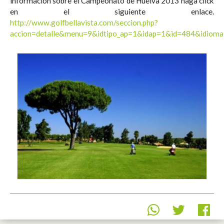
información sobre el Campeonato de Huelva 2013 haga click
en el siguiente enlace.
http://www.golfbellavista.com/seccion.php?
accion=detalle&menu=9&idtipo_ap=1&idap=1&id=484&idiom