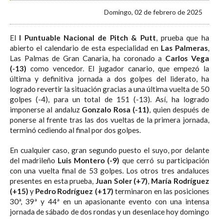
Domingo, 02 de febrero de 2025
El
I Puntuable Nacional de Pitch & Putt
, prueba que ha
abierto el calendario de esta especialidad en
Las Palmeras
,
Las Palmas de Gran Canaria, ha coronado a
Carlos Vega
(-13)
como vencedor. El jugador canario, que empezó la
última y definitiva jornada a dos golpes del liderato, ha
logrado revertir la situación gracias a una última vuelta de 50
golpes (-4), para un total de 151 (-13). Así, ha logrado
imponerse al andaluz
Gonzalo Rosa (-11)
, quien después de
ponerse al frente tras las dos vueltas de la primera jornada,
terminó cediendo al final por dos golpes.
En cualquier caso, gran segundo puesto el suyo, por delante
del madrileño
Luis Montero (-9)
que cerró su participación
con una vuelta final de 53 golpes. Los otros tres andaluces
presentes en esta prueba,
Juan Soler (+7)
,
María Rodríguez
(+15)
y
Pedro Rodríguez (+17)
terminaron en las posiciones
30ª, 39ª y 44ª en un apasionante evento con una intensa
jornada de sábado de dos rondas y un desenlace hoy domingo