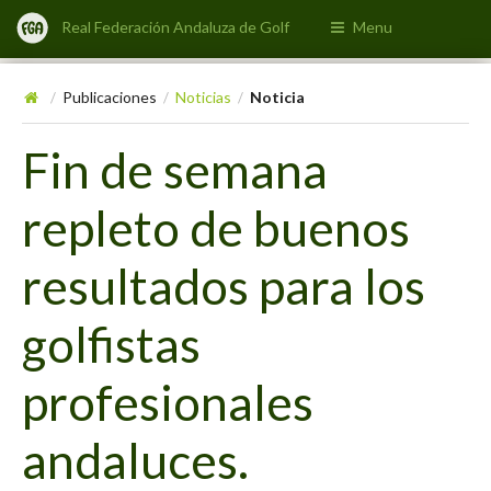
Real Federación Andaluza de Golf
Menu
Publicaciones
Noticias
Noticia
/
/
/
Fin de semana
repleto de buenos
resultados para los
golfistas
profesionales
andaluces.