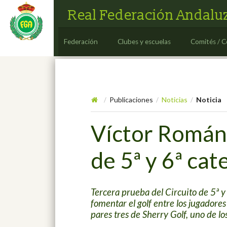
Real Federación Andaluz
Federación
Clubes y escuelas
Comités / C
Publicaciones
Noticias
Noticia
/
/
/
Víctor Román 
de 5ª y 6ª cat
Tercera prueba del Circuito de 5ª 
fomentar el golf entre los jugadore
pares tres de Sherry Golf, uno de l