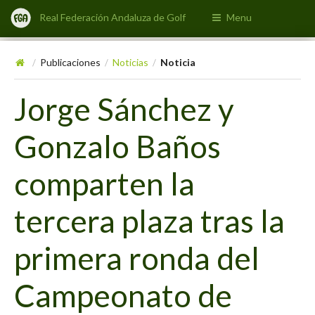
Real Federación Andaluza de Golf
Menu
Publicaciones
Noticias
Noticia
/
/
/
Jorge Sánchez y
Gonzalo Baños
comparten la
tercera plaza tras la
primera ronda del
Campeonato de