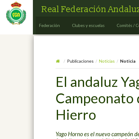
Real Federación Andaluz
Federación
Clubes y escuelas
Comités / C
Publicaciones
Noticias
Noticia
/
/
/
El andaluz Ya
Campeonato d
Hierro
Yago Horno es el nuevo campeón de