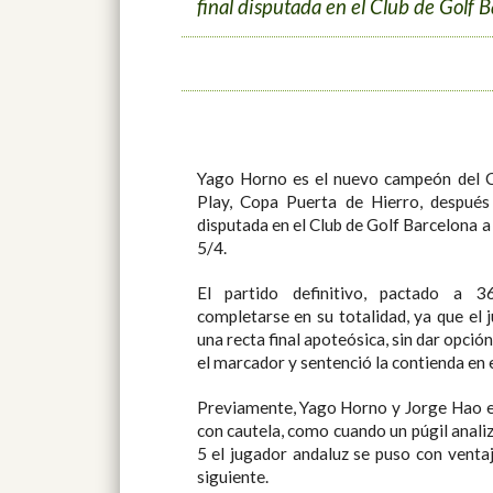
final disputada en el Club de Golf
Yago Horno es el nuevo campeón del Cam
Play, Copa Puerta de Hierro, después 
disputada en el Club de Golf Barcelona 
5/4.
El partido definitivo, pactado a 36 hoyos,
completarse en su totalidad, ya que el jugador
una recta final apoteósica, sin dar opción a que su r
el marcador y sentenció la contienda en 
Previamente, Yago Horno y Jorge Hao empezaron los primeros hoyos
con cautela, como cuando un púgil analiza al otro, hasta que en el hoyo
5 el jugador andaluz se puso con ventaja, la cual aumentó en el hoyo
siguiente.