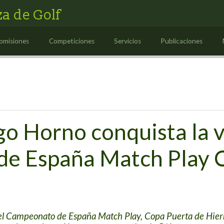
a de Golf
omisiones
Competiciones
Servicios
Publicaciones
go Horno conquista la vi
e España Match Play C
l Campeonato de España Match Play, Copa Puerta de Hierro