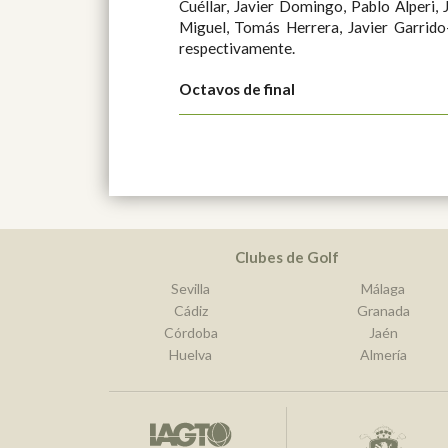
Cuéllar, Javier Domingo, Pablo Alperi, Javier Santolaya, Guillermo de
Miguel, Tomás Herrera, Javier Garrido-Lestache y Hermann Gavilán
respectivamente.
Octavos de final
Clubes de Golf
Sevilla
Málaga
Cádiz
Granada
Córdoba
Jaén
Huelva
Almería