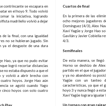
Cuartos de final
En la primera de las eliminatorias de la jornada, donde acudieron los
ocho mejores jugadores del torneo, Yago Horneo derrotó a Alberto
Domínguez (4/3), Alex Navarro se impuso a Álvaro Trujillano (3/1) y
Xavi Yagüe y Jorge Hao solventaron sus compromisos ante Francisco
Gavilán y Javier Cobiella respectivamente con idénticos marcadores de
4/3.
Semifinales
De esta manera, se llegó a la ronda de semifinales, en la que Yago
itar
Horno se deshizo de Alex Navarro con un marcador de 2/1, en un
stancias
partido en el que el jugador onubense se puso por delante en el hoyo 2
 a que el
y ya no abandonó su posición de ventaja; y Jorge Hao eliminó a Xavi
ha con
Yagüe con un tanteo de 3/2, en un encuentro de similares
rge Hao aún
características, ya que el golfista madrileño se puso en ventaja en el
ó cuando Yago
hoyo 3 y nunca llegó a estar por debajo en el marcador, por mucho
os con solo cuatro
Un torneo con gran raig
ch Play