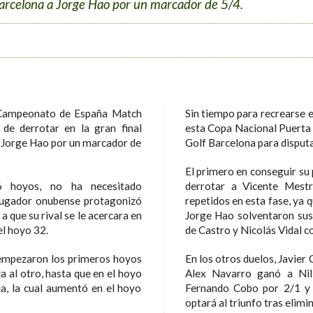
 Barcelona a Jorge Hao por un marcador de 5/4.
peonato de España Match
Sin tiempo para recrearse en la victoria, los dieciséis supervivientes de
de derrotar en la gran final
esta Copa Nacional Puerta d
a Jorge Hao por un marcador de
Golf Barcelona para disputar
El primero en conseguir su pase a octavos de final fue Xavi Yagüe, tras
 no ha necesitado
derrotar a Vicente Mest
 onubense protagonizó
repetidos en esta fase, ya que Alberto Domínguez, Francisco Gavilán y
ival se le acercara en
Jorge Hao solventaron sus compromisos frente a Jorge Martín, Juan
el hoyo 32.
de Castro y Nicolás 
En los otros duelos, Javier Cobiella no dio opción a Luis de Miñón (6/5),
Alex Navarro ganó a Nil Mañer por 3/2, Yago Horno derrotó a
Fernando Cobo por 2/1 y Álvaro Trujillano completó el octeto que
optará al t