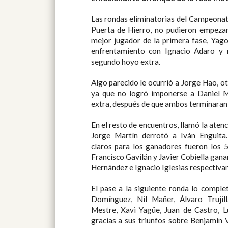
Las rondas eliminatorias del Campeonato de España Match Play, Copa
Puerta de Hierro, no pudieron empezar con más emoción, ya que el
mejor jugador de la primera fase, Yago Horno, no tuvo nada fácil su
enfrentamiento con Ignacio Adaro y no logró imponerse hasta el
segundo hoyo extra.
Algo parecido le ocurrió a Jorge Hao, otro de los favoritos del torneo,
ya que no logró imponerse a Daniel Martínez hasta el primer hoyo
extra, después de que ambos terminar
En el resto de encuentros, llamó la atención el tanteo de 7/6 con el que
Jorge Martín derrotó a Iván Enguita. Otros marcadores bastante
claros para los ganadores fueron los 5/4 con los que Alex Navarro,
Francisco Gavilán y Javier Cobiella ganaron a Iván Ponsdomenech, Pau
Hernández e Ignacio Iglesias respe
El pase a la siguiente ronda lo completaron Fernando Cobo, Alberto
Domínguez, Nil Mañer, Álvaro Trujillano, Luis del Rosal, Vicente
Mestre, Xavi Yagüe, Juan de Castro, Luis de Miñón y Nicolás Vidal,
gracias a sus triunfos sobre Benjamín Van Braak, Juan Miró, Gonzalo