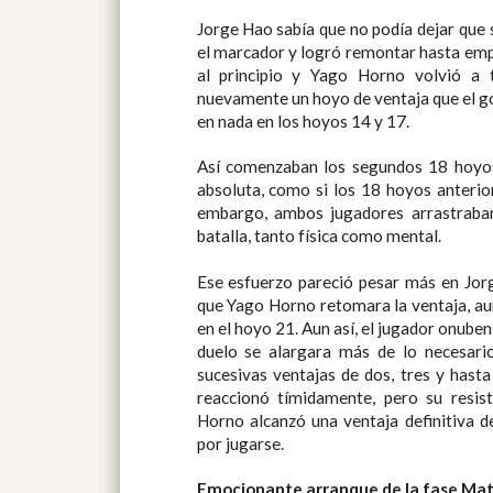
Jorge Hao sabía que no podía dejar que se contrincante se escapara en
el marcador y logró remontar hasta empatar en el hoyo 9. Todo volvió
al principio y Yago Horno volvió a tomar la iniciativa, logrando
nuevamente un hoyo de ventaja que el golfista madrileño volvió a dejar
en nada en los hoyos 14 y 17.
Así comenzaban los segundos 18 hoyos de la final, con una igualdad
absoluta, como si los 18 hoyos anteriores no se hubieran jugado. Sin
embargo, ambos jugadores arrastraban ya el desgaste de una dura
batalla, tanto física como mental.
Ese esfuerzo pareció pesar más en Jorge Hao, ya que no pudo ev
que Yago Horno retomara la ventaja, aunque logró recortar di
en el hoyo 21. Aun así, el jugador onubense no estaba dispuesto
duelo se alargara más de lo necesario y volvió a abrir brec
sucesivas ventajas de dos, tres y hasta cuatro hoyos. Jo
reaccionó tímidamente, pero su resistencia se agot
Horno alcanzó una ventaja definitiva de cinco hoy
por jugarse.
Emocionante arranque de la fase Mat