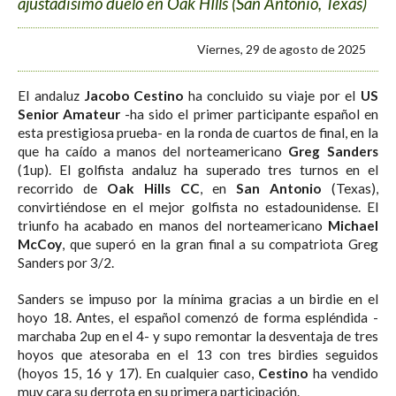
ajustadísimo duelo en Oak HIlls (San Antonio, Texas)
Viernes, 29 de agosto de 2025
El andaluz
Jacobo Cestino
ha concluido su viaje por el
US
Senior Amateur
-ha sido el primer participante español en
esta prestigiosa prueba- en la ronda de cuartos de final, en la
que ha caído a manos del norteamericano
Greg Sanders
(1up). El golfista andaluz ha superado tres turnos en el
recorrido de
Oak Hills CC
, en
San Antonio
(Texas),
convirtiéndose en el mejor golfista no estadounidense. El
triunfo ha acabado en manos del norteamericano
Michael
McCoy
, que superó en la gran final a su compatriota Greg
Sanders por 3/2.
Sanders se impuso por la mínima gracias a un birdie en el
hoyo 18. Antes, el español comenzó de forma espléndida -
marchaba 2up en el 4- y supo remontar la desventaja de tres
hoyos que atesoraba en el 13 con tres birdies seguidos
(hoyos 15, 16 y 17). En cualquier caso,
Cestino
ha vendido
muy cara su derrota en su primera participación.