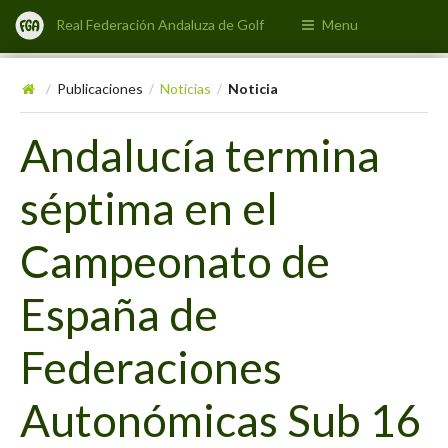
Real Federación Andaluza de Golf
Menu
Publicaciones
Noticias
Noticia
/
/
/
Andalucía termina
séptima en el
Campeonato de
España de
Federaciones
Autonómicas Sub 16