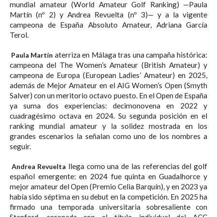
mundial amateur (World Amateur Golf Ranking) —Paula
Martín (nº 2) y Andrea Revuelta (nº 3)— y a la vigente
campeona de España Absoluto Amateur, Adriana García
Terol.
aterriza en Málaga tras una campaña histórica:
Paula Martín
campeona del The Women’s Amateur (British Amateur) y
campeona de Europa (European Ladies’ Amateur) en 2025,
además de Mejor Amateur en el AIG Women’s Open (Smyth
Salver) con un meritorio octavo puesto. En el Open de España
ya suma dos experiencias: decimonovena en 2022 y
cuadragésimo octava en 2024. Su segunda posición en el
ranking mundial amateur y la solidez mostrada en los
grandes escenarios la señalan como uno de los nombres a
seguir.
llega como una de las referencias del golf
Andrea Revuelta
español emergente: en 2024 fue quinta en Guadalhorce y
mejor amateur del Open (Premio Celia Barquín), y en 2023 ya
había sido séptima en su debut en la competición. En 2025 ha
firmado una temporada universitaria sobresaliente con
Stanford, coronada con el título individual del ACC