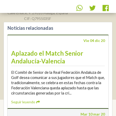
Golf
Calle Enlace, 9. 29016 Málaga, España
CIF: Q7955035F
Noticias relacionadas
+34 952 225
590
Contacto
Vie 04 dic 20
info@rfga.org
Aplazado el Match Senior
Andalucía-Valencia
El Comité de Senior de la Real Federación Andaluza de
Golf desea comunicar a sus jugadores que el Match que,
tradicionalmente, se celebra en estas fechas contra la
2026 © Real Federación Andaluza de Golf
Política de Privacidad
Federación Valenciana queda aplazado hasta que las
Política de Cookies
Aviso legal
© DarkSky
circunstancias generadas por la cri...
Widget de competiciones
Login
Seguir leyendo
Mar 10 mar 20