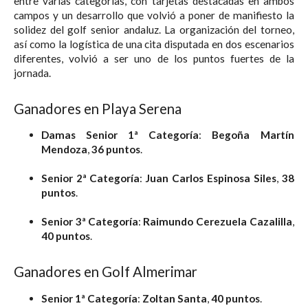
entre varias categorías, con tarjetas destacadas en ambos
campos y un desarrollo que volvió a poner de manifiesto la
solidez del golf senior andaluz. La organización del torneo,
así como la logística de una cita disputada en dos escenarios
diferentes, volvió a ser uno de los puntos fuertes de la
jornada.
Ganadores en Playa Serena
Damas Senior 1ª Categoría
:
Begoña Martín
Mendoza
,
36 puntos
.
Senior 2ª Categoría
:
Juan Carlos Espinosa Siles
,
38
puntos
.
Senior 3ª Categoría
:
Raimundo Cerezuela Cazalilla
,
40 puntos
.
Ganadores en Golf Almerimar
Senior 1ª Categoría
:
Zoltan Santa
,
40 puntos
.