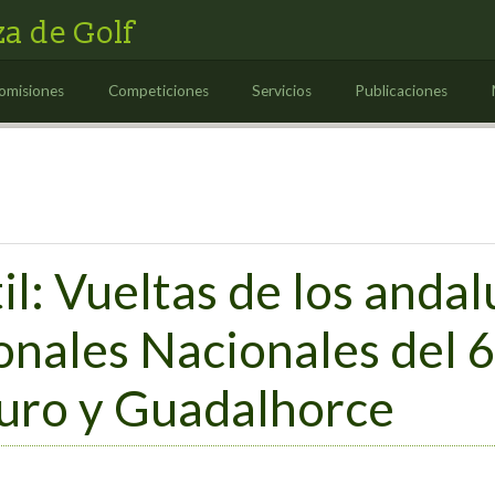
a de Golf
omisiones
Competiciones
Servicios
Publicaciones
l: Vueltas de los andal
nales Nacionales del 6 
auro y Guadalhorce