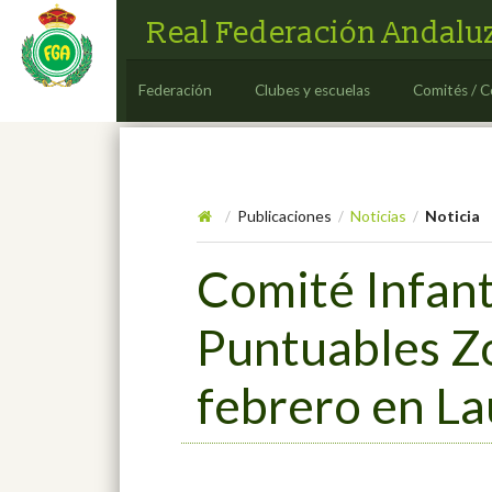
Real Federación Andaluz
Federación
Clubes y escuelas
Comités / C
Publicaciones
Noticias
Noticia
/
/
/
Comité Infanti
Puntuables Zo
febrero en L