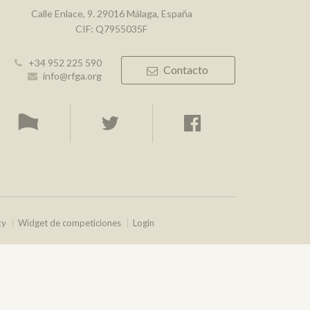
Calle Enlace, 9. 29016 Málaga, España
CIF: Q7955035F
+34 952 225 590
Contacto
info@rfga.org
ky
Widget de competiciones
Login