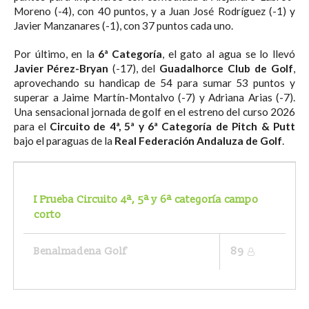
Moreno (-4), con 40 puntos, y a Juan José Rodríguez (-1) y
Javier Manzanares (-1), con 37 puntos cada uno.
Por último, en la
6ª Categoría
, el gato al agua se lo llevó
Javier Pérez-Bryan
(-17), del
Guadalhorce Club de Golf
,
aprovechando su handicap de 54 para sumar 53 puntos y
superar a Jaime Martín-Montalvo (-7) y Adriana Arias (-7).
Una sensacional jornada de golf en el estreno del curso 2026
para el
Circuito de 4ª, 5ª y 6ª Categoría de Pitch & Putt
bajo el paraguas de la
Real Federación Andaluza de Golf
.
I Prueba Circuito 4ª, 5ª y 6ª categoría campo
corto
Benalmadena Golf
89