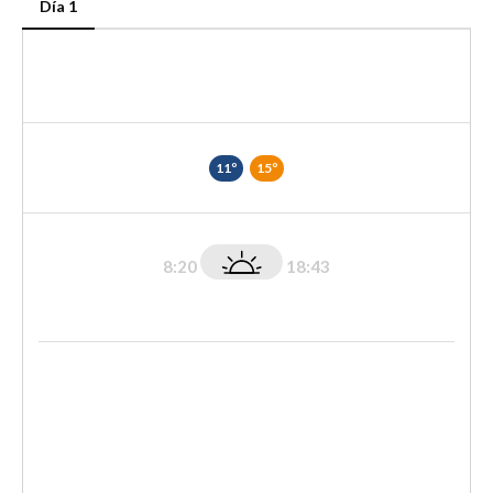
Día 1
11º
15º
8:20
18:43