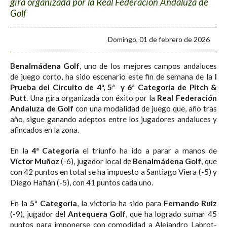
gira organizada por la Real Federación Andaluza de
Golf
Domingo, 01 de febrero de 2026
Benalmádena Golf
, uno de los mejores campos andaluces
de juego corto, ha sido escenario este fin de semana de la
I
Prueba del Circuito de 4ª, 5ª y 6ª Categoría de Pitch &
Putt
. Una gira organizada con éxito por la
Real Federación
Andaluza de Golf
con una modalidad de juego que, año tras
año, sigue ganando adeptos entre los jugadores andaluces y
afincados en la zona.
En la
4ª Categoría
el triunfo ha ido a parar a manos de
Víctor Muñoz
(-6), jugador local de
Benalmádena Golf
, que
con 42 puntos en total se ha impuesto a Santiago Viera (-5) y
Diego Hafián (-5), con 41 puntos cada uno.
En la
5ª Categoría
, la victoria ha sido para
Fernando Ruiz
(-9), jugador del
Antequera Golf
, que ha logrado sumar 45
puntos para imponerse con comodidad a Alejandro Labrot-