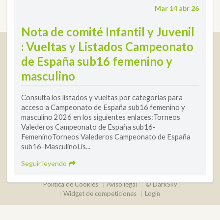
Mar 14 abr 26
Nota de comité Infantil y Juvenil
Real Federación Andaluza de Golf
: Vueltas y Listados Campeonato
Calle Enlace, 9. 29016 Málaga, España
de España sub16 femenino y
CIF: Q7955035F
masculino
+34 952 225 590
Consulta los listados y vueltas por categorías para
Contacto
info@rfga.org
acceso a Campeonato de España sub16 femenino y
masculino 2026 en los siguientes enlaces:Torneos
Valederos Campeonato de España sub16-
FemeninoTorneos Valederos Campeonato de España
sub16-MasculinoLis...
Seguir leyendo
2026 © Real Federación Andaluza de Golf
Política de Privacidad
Política de Cookies
Aviso legal
© DarkSky
Widget de competiciones
Login