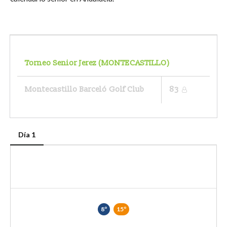
Torneo Senior Jerez (MONTECASTILLO)
Montecastillo Barceló Golf Club
83
Día 1
8º
15º