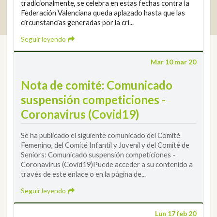
tradicionalmente, se celebra en estas fechas contra la
2026 © Real Federación Andaluza de Golf
Política de Privacidad
Federación Valenciana queda aplazado hasta que las
Política de Cookies
Aviso legal
© DarkSky
circunstancias generadas por la cri...
Widget de competiciones
Login
Seguir leyendo
Mar 10 mar 20
Nota de comité: Comunicado
suspensión competiciones -
Coronavirus (Covid19)
Se ha publicado el siguiente comunicado del Comité
Femenino, del Comité Infantil y Juvenil y del Comité de
Seniors: Comunicado suspensión competiciones -
Coronavirus (Covid19)Puede acceder a su contenido a
través de este enlace o en la página de...
Seguir leyendo
Lun 17 feb 20