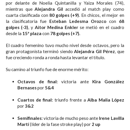
por delante de Noelia Quintanilla y Yaiza Morales (74),
mientras que
Alejandra Gil
accedió al match play como
cuarta clasificada con
80 golpes (+9)
. En chicos, el mejor en
la clasificatoria fue
Esteban Ledesma Orozco
con
68
golpes (-3)
, y
Aitor Medina Enkler
se metió en el cuadro
desde la
15ª plaza
con
78 golpes (+7).
El cuadro femenino tuvo mucho nivel desde octavos, pero la
gran protagonista terminó siendo
Alejandra Gil Pérez
, que
fue creciendo ronda a ronda hasta levantar el título.
Su camino al triunfo fue de enorme mérito:
Octavos de final:
victoria ante
Kira González
Bernases
por
5&4
Cuartos de final:
triunfo frente a
Alba Malia López
por
3&2
Semifinales:
victoria de mucho peso ante
Irene Lavilla
Martí
(líder de la fase stroke play) por
2 up