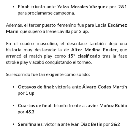
Final:
triunfo ante
Yaiza Morales Vázquez
por
2&1
para proclamarse campeona.
Además, el tercer puesto femenino fue para
Lucía Escámez
Marín
, que superó a Irene Lavilla por
2 up
.
En el cuadro masculino, el desenlace también dejó una
historia muy destacada: la de
Aitor Medina Enkler
, que
arrancó el match play como
15º clasificado
tras la fase
stroke play y acabó conquistando el torneo.
Su recorrido fue tan exigente como sólido:
Octavos de final:
victoria ante
Álvaro Codes Martín
por
1 up
Cuartos de final:
triunfo frente a
Javier Muñoz Rubio
por
4&3
Semifinales:
victoria ante
Iván Díaz Betín
por
3&2