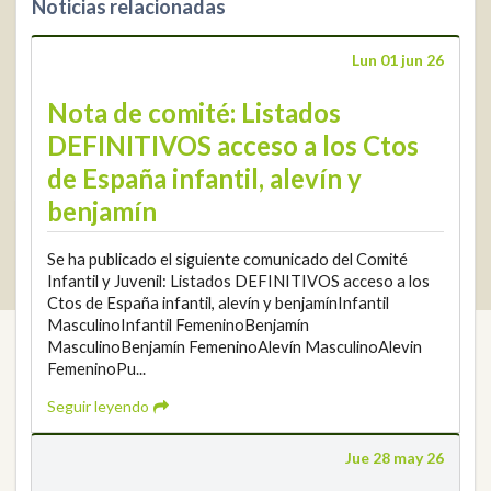
Noticias relacionadas
+34 952 225
590
Contacto
Lun 01 jun 26
info@rfga.org
Nota de comité: Listados
DEFINITIVOS acceso a los Ctos
de España infantil, alevín y
benjamín
2026 © Real Federación Andaluza de Golf
Política de Privacidad
Se ha publicado el siguiente comunicado del Comité
Política de Cookies
Aviso legal
© DarkSky
Infantil y Juvenil: Listados DEFINITIVOS acceso a los
Widget de competiciones
Login
Ctos de España infantil, alevín y benjamínInfantil
MasculinoInfantil FemeninoBenjamín
MasculinoBenjamín FemeninoAlevín MasculinoAlevin
FemeninoPu...
Seguir leyendo
Jue 28 may 26