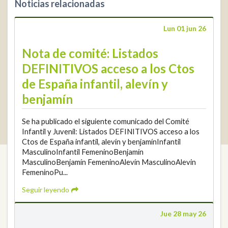
Noticias relacionadas
+34 952 225
590
Contacto
Lun 01 jun 26
info@rfga.org
Nota de comité: Listados
DEFINITIVOS acceso a los Ctos
de España infantil, alevín y
benjamín
2026 © Real Federación Andaluza de Golf
Política de Privacidad
Se ha publicado el siguiente comunicado del Comité
Política de Cookies
Aviso legal
© DarkSky
Infantil y Juvenil: Listados DEFINITIVOS acceso a los
Widget de competiciones
Login
Ctos de España infantil, alevín y benjamínInfantil
MasculinoInfantil FemeninoBenjamín
MasculinoBenjamín FemeninoAlevín MasculinoAlevin
FemeninoPu...
Seguir leyendo
Jue 28 may 26