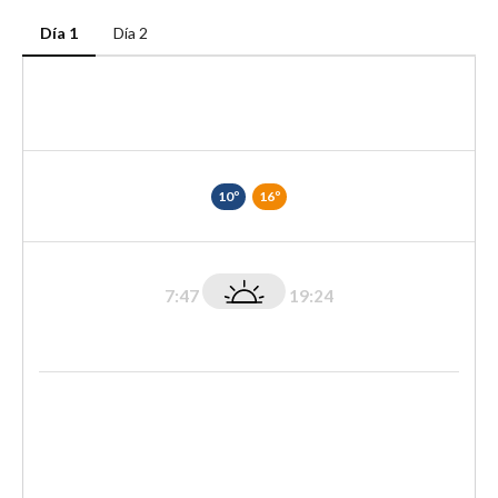
Día 1
Día 2
10º
16º
7:47
19:24