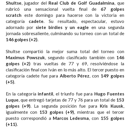
Shultse
, jugador del
Real Club de Golf Guadalmina
, que
rubricó una sensacional vuelta final de
67 golpes
scratch
este domingo para hacerse con la victoria en
categoría
cadete
. Su resultado, espectacular, estuvo
adornado por
siete birdies y un eagle
en una segunda
jornada sobresaliente, culminando su torneo con un total de
146 golpes (+2)
.
Shultse compartió la mejor suma total del torneo con
Maximus Powszuk
, segundo clasificado también con
146
golpes (+2)
tras vueltas de 77 y 69, resolviéndose la
clasificación final con Iván en lo más alto. El tercer puesto en
categoría cadete fue para
Alberto Pérez
, con
149 golpes
(+5)
.
En la categoría
infantil
, el triunfo fue para
Hugo Fuentes
Luque
, que entregó tarjetas de 77 y 76 para un total de
153
golpes (+9)
. La segunda posición fue para
Kris Kuusk
,
igualmente con
153 golpes (+9)
, mientras que el tercer
puesto correspondió a
Marcos Ledesma
, con
155 golpes
(+11)
.