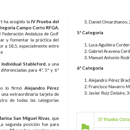
rt ha acogido la
IV Prueba del
Daniel Omarzhanov, 
 Categoría Campo Corto RFGA
,
5ª Categoría
l Federación Andaluza de Golf
ar y fomentar la práctica del
Luca Aguilera Corder
or a 18,5, especialmente entre
Gabriel Aravena Cerd
te
Manuel Antonio Rodr
d
Individual Stableford
, a una
6ª Categoría
 diferenciadas para 4ª, 5ª y 6ª
Alejandro Pérez Brac
Francisco Navarro Mo
eo lo firmó
Alejandro Pérez
Javier Ruiz Delaire, 
una extraordinaria tarjeta de
stro de todas las categorías
arina San Miguel Rivas
, que
IV Prueba Circ
La segunda posición fue para