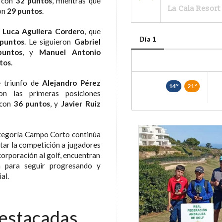
, con
32 puntos
, mientras que
La Cala Resort
on
29 puntos
.
a
Luca Aguilera Cordero
, que
Día 1
puntos
. Le siguieron
Gabriel
puntos
, y
Manuel Antonio
tos
.
e triunfo de
Alejandro Pérez
14º
21º
on las primeras posiciones
 con
36 puntos
, y
Javier Ruiz
 Categoría Campo Corto continúa
itar la competición a jugadores
corporación al golf, encuentran
a para seguir progresando y
al.
destacadas