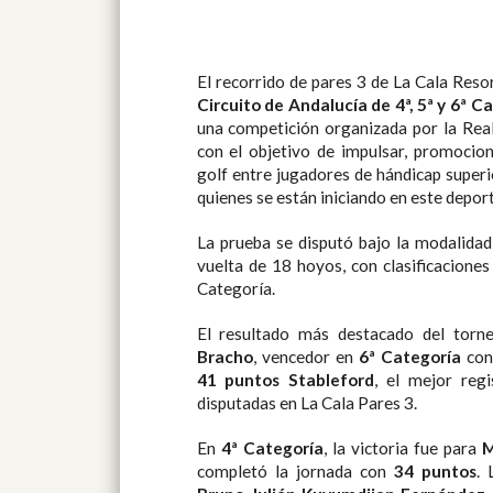
El recorrido de pares 3 de La Cala Reso
Circuito de Andalucía de 4ª, 5ª y 6ª
una competición organizada por la Rea
con el objetivo de impulsar, promocion
golf entre jugadores de hándicap superi
quienes se están iniciando en este depor
La prueba se disputó bajo la modalida
vuelta de 18 hoyos, con clasificaciones
Categoría.
El resultado más destacado del torn
Bracho
, vencedor en
6ª Categoría
con 
41 puntos Stableford
, el mejor regi
disputadas en La Cala Pares 3.
En
4ª Categoría
, la victoria fue para
M
completó la jornada con
34 puntos
. 