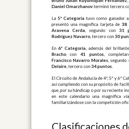
Bruno Julián Kuyumdjian Fernández
Daniel Omarzhanov
terminó tercero c
La
5ª Categoría
tuvo como ganador 
presentó una magnífica tarjeta de
38 
Aravena Cerda
, segundo con
31 
Rodríguez Navarro
, tercero con
30 pun
En
6ª Categoría
, además del brillant
Bracho
con
41 puntos
, completar
Francisco Navarro Morales
, segundo
Delaire
, tercero con
34 puntos
.
El Circuito de Andalucía de 4ª, 5ª y 6ª
así cumpliendo con su propósito de facil
que, por su hándicap o por su reciente in
en este calendario una magnífica ví
familiarizándose con la competición ofici
Clasificaciones 