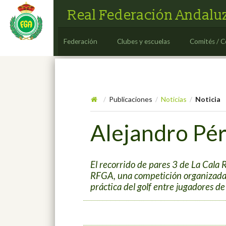
Real Federación Andaluz
Federación
Clubes y escuelas
Comités / C
Publicaciones
Noticias
Noticia
/
/
/
Alejandro Pér
El recorrido de pares 3 de La Cala 
RFGA, una competición organizada p
práctica del golf entre jugadores d