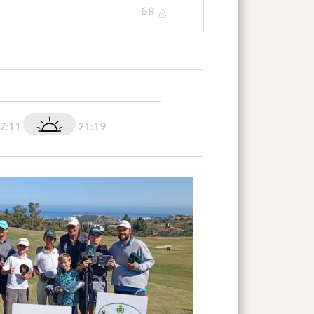
68
7:11
21:19