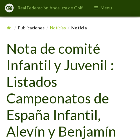
Real Federación Andaluza de Golf
Menu
Publicaciones
Noticias
Noticia
/
/
/
Nota de comité
Infantil y Juvenil :
Listados
Campeonatos de
España Infantil,
Alevín y Benjamín