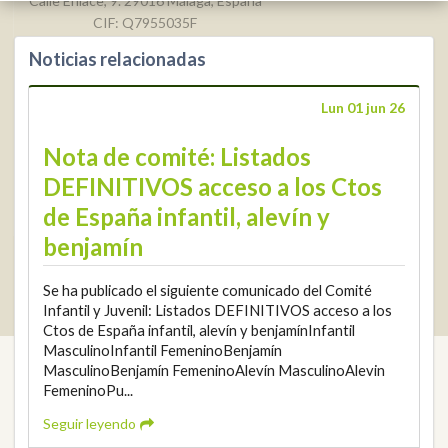
Calle Enlace, 9. 29016 Málaga, España
CIF: Q7955035F
Noticias relacionadas
+34 952 225
590
Contacto
Lun 01 jun 26
info@rfga.org
Nota de comité: Listados
DEFINITIVOS acceso a los Ctos
de España infantil, alevín y
benjamín
2026 © Real Federación Andaluza de Golf
Política de Privacidad
Se ha publicado el siguiente comunicado del Comité
Política de Cookies
Aviso legal
© DarkSky
Infantil y Juvenil: Listados DEFINITIVOS acceso a los
Widget de competiciones
Login
Ctos de España infantil, alevín y benjamínInfantil
MasculinoInfantil FemeninoBenjamín
MasculinoBenjamín FemeninoAlevín MasculinoAlevin
FemeninoPu...
Seguir leyendo