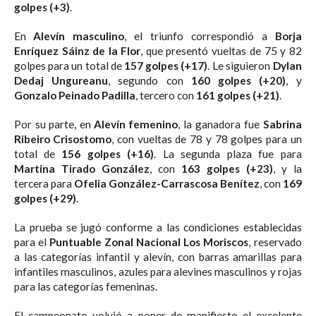
golpes (+3)
.
En
Alevín masculino
, el triunfo correspondió a
Borja
Enríquez Sáinz de la Flor
, que presentó vueltas de 75 y 82
golpes para un total de
157 golpes (+17)
. Le siguieron
Dylan
Dedaj Ungureanu
, segundo con
160 golpes (+20)
, y
Gonzalo Peinado Padilla
, tercero con
161 golpes (+21)
.
Por su parte, en
Alevín femenino
, la ganadora fue
Sabrina
Ribeiro Crisostomo
, con vueltas de 78 y 78 golpes para un
total de
156 golpes (+16)
. La segunda plaza fue para
Martina Tirado González
, con
163 golpes (+23)
, y la
tercera para
Ofelia González-Carrascosa Benítez
, con
169
golpes (+29)
.
La prueba se jugó conforme a las condiciones establecidas
para el
Puntuable Zonal Nacional Los Moriscos
, reservado
a las categorías infantil y alevín, con barras amarillas para
infantiles masculinos, azules para alevines masculinos y rojas
para las categorías femeninas.
El campeonato volvió a poner de manifiesto el excelente