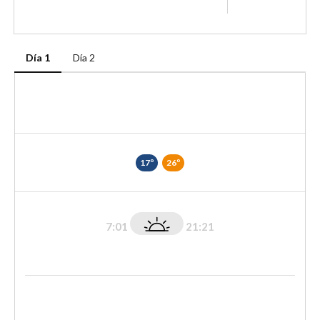
Día 1
Día 2
17º
26º
7:01
21:21