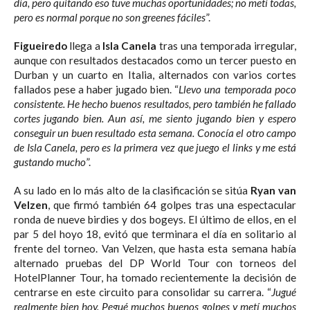
día, pero quitando eso tuve muchas oportunidades; no metí todas,
pero es normal porque no son greenes fáciles
”.
Figueiredo
llega a
Isla Canela
tras una temporada irregular,
aunque con resultados destacados como un tercer puesto en
Durban y un cuarto en Italia, alternados con varios cortes
fallados pese a haber jugado bien. “
Llevo una temporada poco
consistente. He hecho buenos resultados, pero también he fallado
cortes jugando bien. Aun así, me siento jugando bien y espero
conseguir un buen resultado esta semana. Conocía el otro campo
de Isla Canela, pero es la primera vez que juego el links y me está
gustando mucho
”.
A su lado en lo más alto de la clasificación se sitúa
Ryan van
Velzen
, que firmó también 64 golpes tras una espectacular
ronda de nueve birdies y dos bogeys. El último de ellos, en el
par 5 del hoyo 18, evitó que terminara el día en solitario al
frente del torneo. Van Velzen, que hasta esta semana había
alternado pruebas del DP World Tour con torneos del
HotelPlanner Tour, ha tomado recientemente la decisión de
centrarse en este circuito para consolidar su carrera. “
Jugué
realmente bien hoy. Pegué muchos buenos golpes y metí muchos