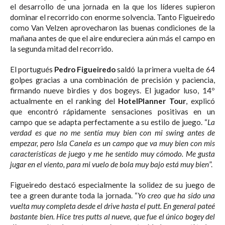
el desarrollo de una jornada en la que los líderes supieron
dominar el recorrido con enorme solvencia. Tanto Figueiredo
como Van Velzen aprovecharon las buenas condiciones de la
mañana antes de que el aire endureciera aún más el campo en
la segunda mitad del recorrido.
El portugués
Pedro Figueiredo
saldó la primera vuelta de 64
golpes gracias a una combinación de precisión y paciencia,
firmando nueve birdies y dos bogeys. El jugador luso, 14º
actualmente en el ranking del
HotelPlanner Tour
, explicó
que encontró rápidamente sensaciones positivas en un
campo que se adapta perfectamente a su estilo de juego. “
La
verdad es que no me sentía muy bien con mi swing antes de
empezar, pero Isla Canela es un campo que va muy bien con mis
características de juego y me he sentido muy cómodo. Me gusta
jugar en el viento, para mi vuelo de bola muy bajo está muy bien
”.
Figueiredo destacó especialmente la solidez de su juego de
tee a green durante toda la jornada. “
Yo creo que ha sido una
vuelta muy completa desde el drive hasta el putt. En general pateé
bastante bien. Hice tres putts al nueve, que fue el único bogey del