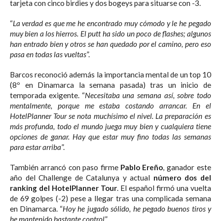
tarjeta con cinco birdies y dos bogeys para situarse con -3.
“
La verdad es que me he encontrado muy cómodo y le he pegado
muy bien a los hierros. El putt ha sido un poco de flashes; algunos
han entrado bien y otros se han quedado por el camino, pero eso
pasa en todas las vueltas
”.
Barcos reconoció además la importancia mental de un top 10
(8º en Dinamarca la semana pasada) tras un inicio de
temporada exigente. “
Necesitaba una semana así, sobre todo
mentalmente, porque me estaba costando arrancar. En el
HotelPlanner Tour se nota muchísimo el nivel. La preparación es
más profunda, todo el mundo juega muy bien y cualquiera tiene
opciones de ganar. Hay que estar muy fino todas las semanas
para estar arriba
”.
También arrancó con paso firme
Pablo Ereño
, ganador este
año del Challenge de Catalunya y actual
número dos del
ranking del HotelPlanner Tour
. El español firmó una vuelta
de 69 golpes (-2) pese a llegar tras una complicada semana
en Dinamarca. “
Hoy he jugado sólido, he pegado buenos tiros y
he mantenido bastante control
”.