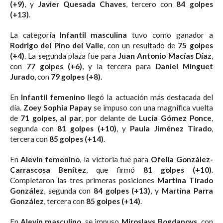
(+9)
, y
Javier Quesada Chaves
, tercero con
84 golpes
(+13)
.
La categoría
Infantil masculina
tuvo como ganador a
Rodrigo del Pino del Valle
, con un resultado de
75 golpes
(+4)
. La segunda plaza fue para
Juan Antonio Macías Díaz
,
con
77 golpes (+6)
, y la tercera para
Daniel Minguet
Jurado
, con
79 golpes (+8)
.
En
Infantil femenino
llegó la actuación más destacada del
día.
Zoey Sophia Papay
se impuso con una magnífica vuelta
de
71 golpes, al par
, por delante de
Lucía Gómez Ponce
,
segunda con
81 golpes (+10)
, y
Paula Jiménez Tirado
,
tercera con
85 golpes (+14)
.
En
Alevín femenino
, la victoria fue para
Ofelia González-
Carrascosa Benítez
, que firmó
81 golpes (+10)
.
Completaron las tres primeras posiciones
Martina Tirado
González
, segunda con
84 golpes (+13)
, y
Martina Parra
González
, tercera con
85 golpes (+14)
.
En
Alevín masculino
, se impuso
Miroslavs Bogdanovs
, con