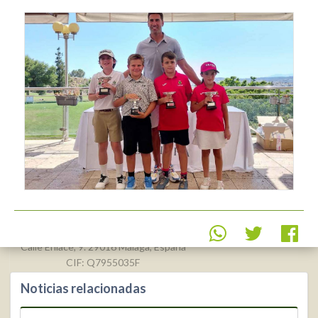
Real Federación Andaluza de
Golf
Calle Enlace, 9. 29016 Málaga, España
CIF: Q7955035F
Noticias relacionadas
+34 952 225
590
Contacto