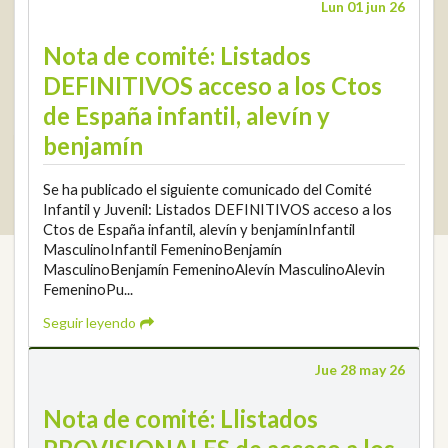
Lun 01 jun 26
info@rfga.org
Nota de comité: Listados
DEFINITIVOS acceso a los Ctos
de España infantil, alevín y
benjamín
2026 © Real Federación Andaluza de Golf
Política de Privacidad
Se ha publicado el siguiente comunicado del Comité
Política de Cookies
Aviso legal
© DarkSky
Infantil y Juvenil: Listados DEFINITIVOS acceso a los
Widget de competiciones
Login
Ctos de España infantil, alevín y benjamínInfantil
MasculinoInfantil FemeninoBenjamín
MasculinoBenjamín FemeninoAlevín MasculinoAlevin
FemeninoPu...
Seguir leyendo
Jue 28 may 26
Nota de comité: Llistados