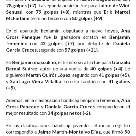
78 golpes (+7)
. La segunda posición fue para
Jaime de Wint
Senussi
, con
79 golpes (+8)
, mientras que
Erik Martel
McFarlane
terminó tercero con
80 golpes (+9)
.
En el apartado benjamín, disputado a nueve hoyos,
Ana
Gross Paneque
fue la ganadora scratch en
Benjamín
femenino
con
43 golpes (+7)
, por delante de
Daniela
García Cruces
, segunda con
57 golpes (+21)
.
En
Benjamín masculino
, el triunfo scratch fue para
Gonzalo
Bernal Suárez
, autor de una vuelta de
40 golpes (+4)
. Le
siguieron
Martín Quirós López
, segundo con
41 golpes (+5)
,
y
Santiago Viera Villalba
, tercero también con
41 golpes
(+5)
.
Además, en la clasificación hándicap benjamín femenina,
Ana
Gross Paneque
y
Daniela García Cruces
compartieron el
mejor resultado con
34 golpes netos (-2)
.
En las clasificaciones hándicap juveniles, el mejor registro
correspondió a
Jaime Martín-Montalvo Díaz
, que firmó
58