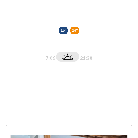
16º
28º
7:06
21:38