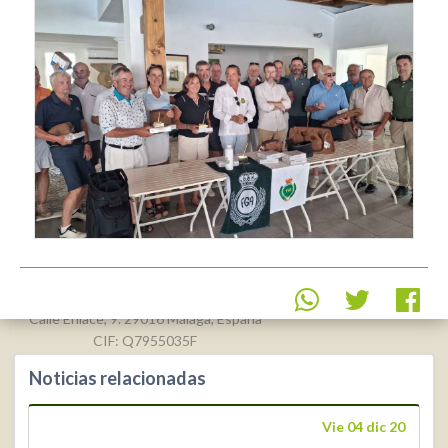
Real Federación Andaluza de
Golf
Calle Enlace, 9. 29016 Málaga, España
CIF: Q7955035F
Noticias relacionadas
+34 952 225
590
Contacto
Vie 04 dic 20
info@rfga.org