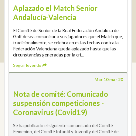
Aplazado el Match Senior
Andalucía-Valencia
El Comité de Senior de la Real Federación Andaluza de
Golf desea comunicar a sus jugadores que el Match que,
tradicionalmente, se celebra en estas fechas contra la
2026 © Real Federación Andaluza de Golf
Política de Privacidad
Federación Valenciana queda aplazado hasta que las
Política de Cookies
Aviso legal
© DarkSky
circunstancias generadas por la cri...
Widget de competiciones
Login
Seguir leyendo
Mar 10 mar 20
Nota de comité: Comunicado
suspensión competiciones -
Coronavirus (Covid19)
Se ha publicado el siguiente comunicado del Comité
Femenino, del Comité Infantil y Juvenil y del Comité de