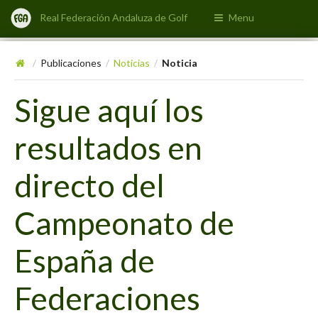
Real Federación Andaluza de Golf
Menu
Publicaciones
Noticias
Noticia
/
/
/
Sigue aquí los
resultados en
directo del
Campeonato de
España de
Federaciones