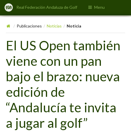
Real Federación Andaluza de Golf
Menu
Publicaciones
Noticias
Noticia
/
/
/
El US Open también
viene con un pan
bajo el brazo: nueva
edición de
“Andalucía te invita
a jugar al golf”