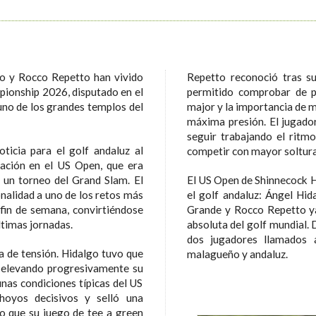
o y Rocco Repetto han vivido
Repetto reconoció tras su
ionship 2026, disputado en el
permitido comprobar de p
 uno de los grandes templos del
major y la importancia de m
máxima presión. El jugador
seguir trabajando el ritm
ticia para el golf andaluz al
competir con mayor soltura 
pación en el US Open, que era
 un torneo del Grand Slam. El
El US Open de Shinnecock Hi
alidad a uno de los retos más
el golf andaluz: Ángel Hi
 fin de semana, convirtiéndose
Grande y Rocco Repetto ya 
ltimas jornadas.
absoluta del golf mundial.
dos jugadores llamados 
ga de tensión. Hidalgo tuvo que
malagueño y andaluz.
 elevando progresivamente su
unas condiciones típicas del US
hoyos decisivos y selló una
do que su juego de tee a green