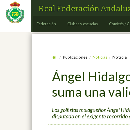
Real Federación Andaluz
Federación
Clubes y escuelas
Comités / C
Publicaciones
Noticias
Noticia
/
/
/
Ángel Hidalgo
suma una vali
Los golfistas malagueños Ángel Hi
disputado en el exigente recorrido 