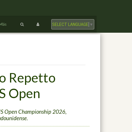
Más
SELECT LANGUAGE
▼
co Repetto
US Open
l US Open Championship 2026,
tadounidense.