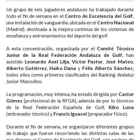
Un grupo de seis jugadores andaluces ha trabajado durante
todo el fin de semana en el
Centro de Excelencia del Golf
,
una instalación de vanguardia, ubicada en el
Centro Nacional
(Madrid), destinada a la mejora continua de los sistemas de
enseñanza y entrenamientos del deporte del golf.
A esta concentración, organizada por el
Comité Técnico
Junior de la Real Federación Andaluza de Golf
, han
asistido
Leonardo Axel Lilja
,
Víctor Pastor
,
José Mateo
,
Alberto Gutiérrez
,
Haiko Dana
y
Félix Alberto Sánchez
,
todos ellos como primeros clasificados del Ranking Andaluz
Junior Masculino.
La programación, muy intensa, ha estado dirigida por
Castor
Gómez
(profesional de la RFGA), además de por lo técnicos
de la Real Federación Española de Golf,
Kiko Luna
(entrenador técnico) y
Francis Iguacel
(preparador físico).
Durante el fin de semana, se organizaron diferentes grupos
de trabajo que fueron recorriendo las distintas salas de las
que dispone el Centro de Excelencia del Golf, con equipos de