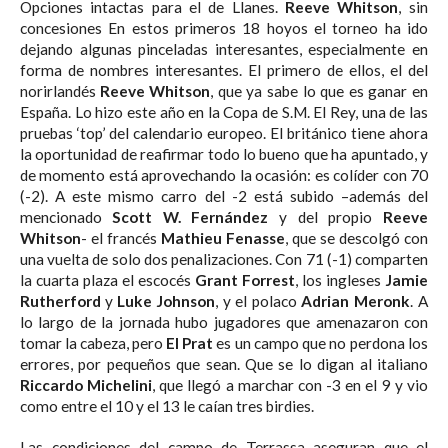
Opciones intactas para el de Llanes.
Reeve Whitson
, sin
concesiones En estos primeros 18 hoyos el torneo ha ido
dejando algunas pinceladas interesantes, especialmente en
forma de nombres interesantes. El primero de ellos, el del
norirlandés
Reeve Whitson
, que ya sabe lo que es ganar en
España. Lo hizo este año en la Copa de S.M. El Rey, una de las
pruebas ‘top’ del calendario europeo. El británico tiene ahora
la oportunidad de reafirmar todo lo bueno que ha apuntado, y
de momento está aprovechando la ocasión: es colíder con 70
(-2). A este mismo carro del -2 está subido –además del
mencionado
Scott W. Fernández
y del propio
Reeve
Whitson
- el francés
Mathieu Fenasse
, que se descolgó con
una vuelta de solo dos penalizaciones. Con 71 (-1) comparten
la cuarta plaza el escocés
Grant Forrest
, los ingleses
Jamie
Rutherford
y
Luke Johnson
, y el polaco
Adrian Meronk
. A
lo largo de la jornada hubo jugadores que amenazaron con
tomar la cabeza, pero
El Prat
es un campo que no perdona los
errores, por pequeños que sean. Que se lo digan al italiano
Riccardo Michelini
, que llegó a marchar con -3 en el 9 y vio
como entre el 10 y el 13 le caían tres birdies.
Las condiciones del campo de Terrassa aseguran que el