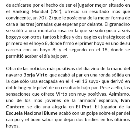
de achicarse por el hecho de ser el jugador mejor situado en
el Ranking Mundial (28º), ofreció un resultado más que
convincente, un 70 (-2) que le posiciona de la mejor forma de
cara a las tres jornadas que esperan por delante. El granadino
se subió a una montaña rusa en la que se sobrepuso a seis
bogeys con otros tantos birdies y dos eagles estratégicos: el
primero en el hoyo 8, donde firmó el primer hoyo en uno de su
carrera con un hoyo 8; y el segundo en el 18, donde se
permitió acabar el día bajo par.
Otra de las noticias más positivas del día vino de la mano del
navarro
Borja Virto
, que acabó al par en una ronda sólida en
la que sólo una escapada en el 4 -el 13 suyo- que derivó en
doble bogey le privó de un resultado bajo par. Pese a ello, las
sensaciones que ofrece
Virto
son muy positivas. Asimismo,
uno de los más jóvenes de la ‘armada’ española,
Iván
Cantero
, se dio una alegría en
El Prat
. El jugador de la
Escuela Nacional Blume
acabó con un golpe sobre el par del
campo y el buen sabor que dejan dos birdies en los últimos
hoyos.