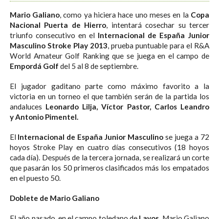
Mario Galiano
, como ya hiciera hace uno meses en la
Copa
Nacional Puerta de Hierro
, intentará cosechar su tercer
triunfo consecutivo en el
Internacional de España Junior
Masculino Stroke Play 2013
, prueba puntuable para el R&A
World Amateur Golf Ranking que se juega en el campo de
Empordá Golf
del 5 al 8 de septiembre.
El jugador gaditano parte como máximo favorito a la
victoria en un torneo el que también serán de la partida los
andaluces
Leonardo Lilja, Víctor Pastor, Carlos Leandro
y Antonio Pimentel.
El
Internacional de España Junior Masculino
se juega a 72
hoyos Stroke Play en cuatro días consecutivos (18 hoyos
cada día). Después de la tercera jornada, se realizará un corte
que pasarán los 50 primeros clasificados más los empatados
en el puesto 50.
Doblete de Mario Galiano
El año pasado, en el campo toledano de
Layos
, Mario Galiano