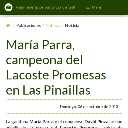
Real Federación Andaluza de Golf
Menu
Publicaciones
Noticias
Noticia
/
/
/
María Parra,
campeona del
Lacoste Promesas
en Las Pinaillas
Domingo, 06 de octubre de 2013
La gaditana
María Parra
y el conquense
David Pinza
se han
adjudicado la previa del
Lacoste Promesas
, celebrada