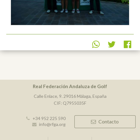
Real Federación Andaluza de Golf
Calle Enlace, 9. 29016 Málaga, España
CIF: Q7955035F
+34 952 225 590
Contacto
info@rfga.org