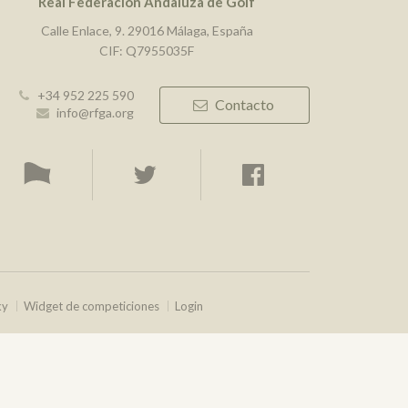
Real Federación Andaluza de Golf
Calle Enlace, 9. 29016 Málaga, España
CIF: Q7955035F
+34 952 225 590
Contacto
info@rfga.org
ky
Widget de competiciones
Login