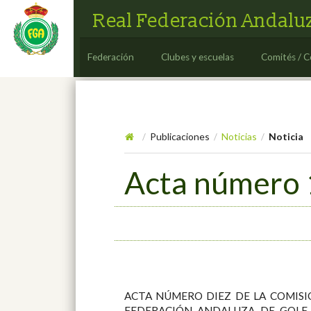
Real Federación Andaluz
Federación
Clubes y escuelas
Comités / C
Publicaciones
Noticias
Noticia
/
/
/
Acta número 
ACTA NÚMERO DIEZ DE LA COMISI
FEDERACIÓN ANDALUZA DE GOL