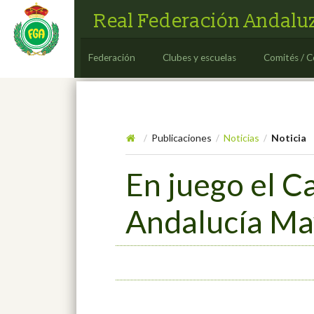
Real Federación Andaluz
Federación
Clubes y escuelas
Comités / C
Publicaciones
Noticias
Noticia
/
/
/
En juego el C
Andalucía Ma