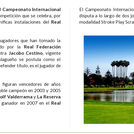
el
Campeonato Internacional
El Campeonato Internacio
ompetición que se celebra, por
disputa a lo largo de dos j
ficas instalaciones del
Real
modalidad Stroke Play Scra
jugadores que han tomado la
zado por la
Real Federación
ntra
Jacobo Cestino
, vigente
alagueño se postula como el
defender título, es el jugador de
n figuran vencedores de años
doble campeón en 2003 y 2005
Golf Valderrama
y
La Reserva
, ganador en 2007 en el
Real