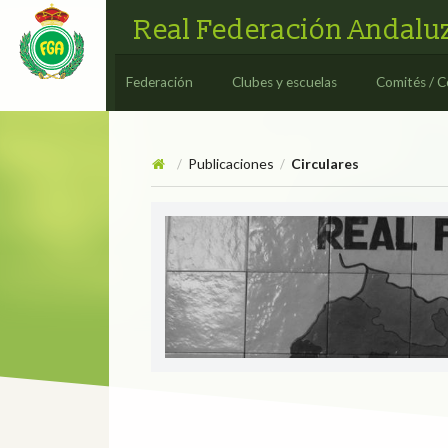
Real Federación Andaluz
Federación
Clubes y escuelas
Comités / C
Publicaciones
Circulares
/
/
Circulares
CIRCULAR