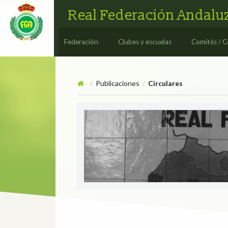
Real Federación Andaluz
Federación
Clubes y escuelas
Comités / C
Publicaciones
Circulares
/
/
Circulares
CIRCULAR