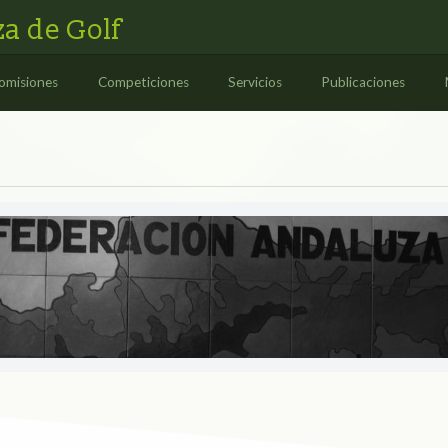
a de Golf
omisiones
Competiciones
Servicios
Publicaciones
ES