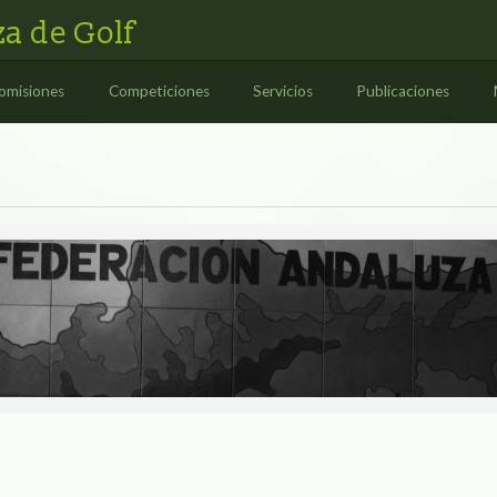
a de Golf
omisiones
Competiciones
Servicios
Publicaciones
ES