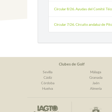
Circular 8/26. Ayudas del Comité Téc
Circular 7/26. Circuito andaluz de P
Clubes de Golf
Sevilla
Málaga
Cádiz
Granada
Córdoba
Jaén
Huelva
Almería