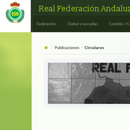
Real Federación Andaluz
Federación
Clubes y escuelas
Comités / C
Publicaciones
Circulares
/
/
Circulares
CIRCULAR