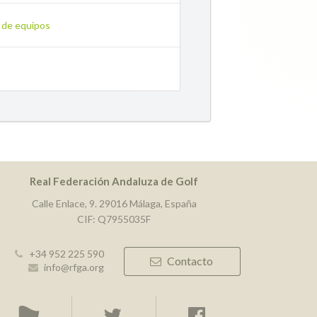
n de equipos
Real Federación Andaluza de Golf
Calle Enlace, 9. 29016 Málaga, España
CIF: Q7955035F
+34 952 225 590
Contacto
info@rfga.org