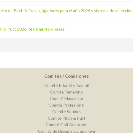
nico de Pitch & Putt a jugadores para el año 2026 y sistema de selecció
itch & Putt 2026 Reglamento y bases
Comités / Comisiones
Comité Infantil y Juvenil
Comité Femenino
Comité Masculino
Comité Profesional
Comité Seniors
Comité Pitch & Putt
Comité Golf Adaptado
Comité de Disciplina Deportiva