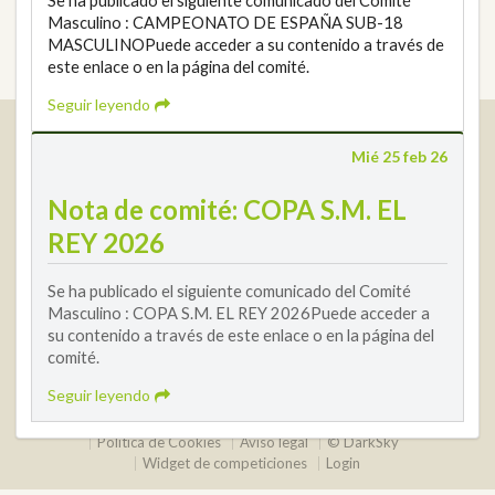
Se ha publicado el siguiente comunicado del Comité
Masculino : CAMPEONATO DE ESPAÑA SUB-18
MASCULINOPuede acceder a su contenido a través de
este enlace o en la página del comité.
Seguir leyendo
Real Federación Andaluza de Golf
Mié 25 feb 26
Calle Enlace, 9. 29016 Málaga, España
CIF: Q7955035F
Nota de comité: COPA S.M. EL
+34 952 225 590
REY 2026
Contacto
info@rfga.org
Se ha publicado el siguiente comunicado del Comité
Masculino : COPA S.M. EL REY 2026Puede acceder a
su contenido a través de este enlace o en la página del
comité.
Seguir leyendo
2026 © Real Federación Andaluza de Golf
Política de Privacidad
Política de Cookies
Aviso legal
© DarkSky
Widget de competiciones
Login