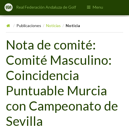
Real Federación Andaluza de Golf
Menu
Publicaciones
Noticias
Noticia
/
/
/
Nota de comité:
Comité Masculino:
Coincidencia
Puntuable Murcia
con Campeonato de
Sevilla