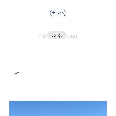
28%
7:28
20:51