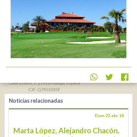
Real Federación Andaluza de
Golf
Calle Enlace, 9. 29016 Málaga, España
CIF: Q7955035F
Noticias relacionadas
+34 952 225
590
Contacto
Dom 22 abr 18
info@rfga.org
Marta López, Alejandro Chacón,