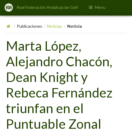
Real Federación Andaluza de Golf
Menu
Publicaciones
Noticias
Noticia
/
/
/
Marta López,
Alejandro Chacón,
Dean Knight y
Rebeca Fernández
triunfan en el
Puntuable Zonal