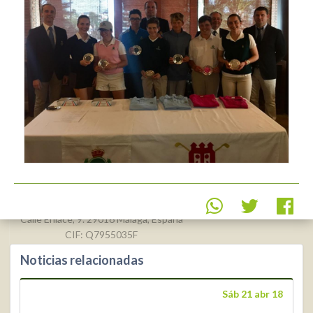
Real Federación Andaluza de
Golf
Calle Enlace, 9. 29016 Málaga, España
CIF: Q7955035F
Noticias relacionadas
+34 952 225
590
Contacto
Sáb 21 abr 18
info@rfga.org