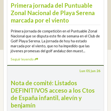
Primera jornada del Puntuable
Zonal Nacional de Playa Serena
marcada por el viento
Primera jornada de competición en el Puntuable Zonal
2026 © Real Federación Andaluza de Golf
Política de Privacidad
Nacional que se disputa este fin de semana en el Club de
Política de Cookies
Aviso legal
© DarkSky
Golf Playa Serena. La jornada de hoy ha estado
Widget de competiciones
Login
marcada por el viento, que no ha impedido que las
jóvenes promesas del golf andaluz den muest...
Seguir leyendo
Lun 01 jun 26
Nota de comité: Listados
DEFINITIVOS acceso a los Ctos
de España infantil, alevín y
benjamín