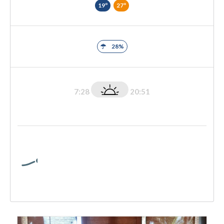
19º
27º
28%
7:28
20:51