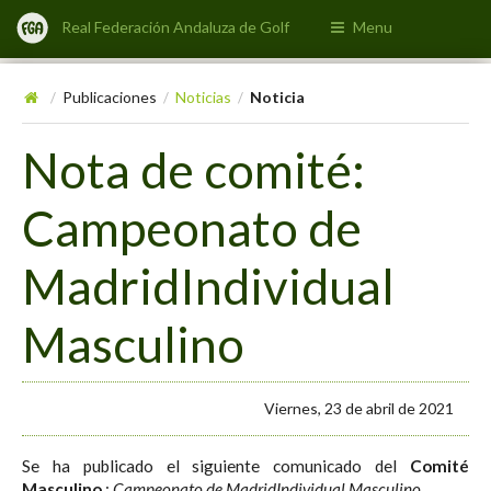
Real Federación Andaluza de Golf
Menu
Publicaciones
Noticias
Noticia
/
/
/
Nota de comité:
Campeonato de
MadridIndividual
Masculino
Viernes, 23 de abril de 2021
Se ha publicado el siguiente comunicado del
Comité
Masculino
:
Campeonato de MadridIndividual Masculino