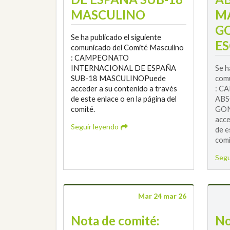
MASCULINO
M
G
Se ha publicado el siguiente
ES
comunicado del Comité Masculino
: CAMPEONATO
INTERNACIONAL DE ESPAÑA
Se h
SUB-18 MASCULINOPuede
comu
acceder a su contenido a través
: C
de este enlace o en la página del
ABS
comité.
GON
acce
Seguir leyendo
de e
comi
Segu
Mar 24 mar 26
Nota de comité:
No