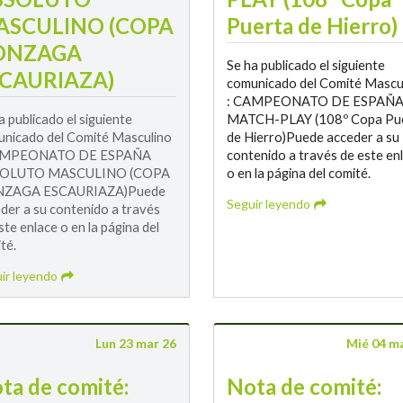
ASCULINO (COPA
Puerta de Hierro)
ONZAGA
Se ha publicado el siguiente
CAURIAZA)
comunicado del Comité Mascu
: CAMPEONATO DE ESPAÑ
a publicado el siguiente
MATCH-PLAY (108º Copa Pu
nicado del Comité Masculino
de Hierro)Puede acceder a su
AMPEONATO DE ESPAÑA
contenido a través de este en
OLUTO MASCULINO (COPA
o en la página del comité.
ZAGA ESCAURIAZA)Puede
Seguir leyendo
der a su contenido a través
ste enlace o en la página del
té.
ir leyendo
Lun 23 mar 26
Mié 04 m
ta de comité:
Nota de comité: