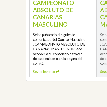
CAMPEONATO
C
ABSOLUTO DE
A
CANARIAS
C
MASCULINO
M
Se ha publicado el siguiente
Se h
comunicado del Comité Masculino
comu
: CAMPEONATO ABSOLUTO DE
: C
CANARIAS MASCULINOPuede
CAN
acceder a su contenido a través
acce
de este enlace o en la página del
de e
comité.
comi
Seguir leyendo
Segu