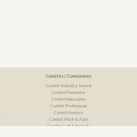
Comités / Comisiones
Comité Infantil y Juvenil
Comité Femenino
Comité Masculino
Comité Profesional
Comité Seniors
Comité Pitch & Putt
Comité Golf Adaptado
Comité de Disciplina Deportiva