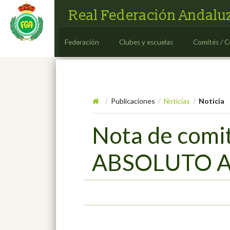
Real Federación Andaluz
Federación
Clubes y escuelas
Comités / C
Publicaciones
Noticias
Noticia
/
/
/
Nota de com
ABSOLUTO 