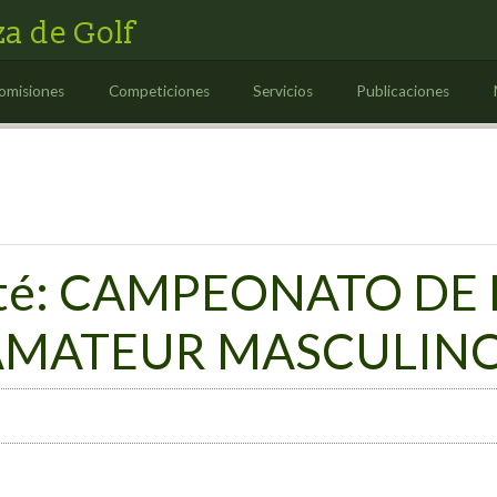
a de Golf
omisiones
Competiciones
Servicios
Publicaciones
ité: CAMPEONATO DE
AMATEUR MASCULIN