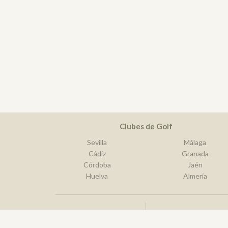
Clubes de Golf
Sevilla
Málaga
Cádiz
Granada
Córdoba
Jaén
Huelva
Almería
Best golf destination