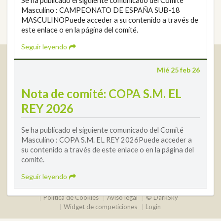
Se ha publicado el siguiente comunicado del Comité
Masculino : CAMPEONATO DE ESPAÑA SUB-18
MASCULINOPuede acceder a su contenido a través de
este enlace o en la página del comité.
Seguir leyendo
Real Federación Andaluza de Golf
Mié 25 feb 26
Calle Enlace, 9. 29016 Málaga, España
CIF: Q7955035F
Nota de comité: COPA S.M. EL
+34 952 225 590
REY 2026
Contacto
info@rfga.org
Se ha publicado el siguiente comunicado del Comité
Masculino : COPA S.M. EL REY 2026Puede acceder a
su contenido a través de este enlace o en la página del
comité.
Seguir leyendo
2026 © Real Federación Andaluza de Golf
Política de Privacidad
Política de Cookies
Aviso legal
© DarkSky
Widget de competiciones
Login