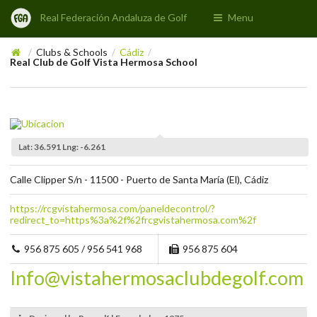
Real Federación Andaluza de Golf
Menu
Clubs & Schools
Cádiz
/
/
/
Real Club de Golf Vista Hermosa School
Lat: 36.591 Lng: -6.261
Calle Clipper S/n - 11500 - Puerto de Santa María (El), Cádiz
https://rcgvistahermosa.com/paneldecontrol/?
redirect_to=https%3a%2f%2frcgvistahermosa.com%2f
956 875 605 / 956 541 968
956 875 604
Info@vistahermosaclubdegolf.com