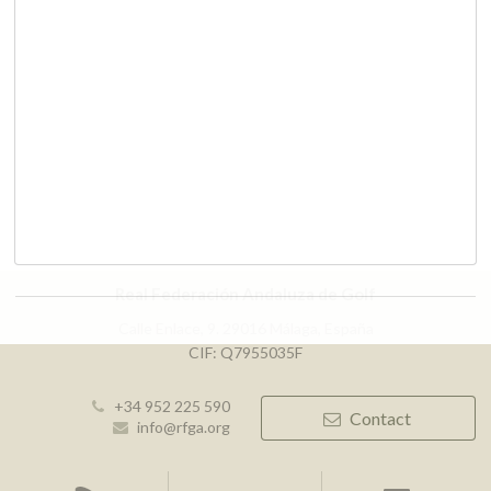
Real Federación Andaluza de Golf
Calle Enlace, 9. 29016 Málaga, España
CIF: Q7955035F
+34 952 225 590
Contact
info@rfga.org