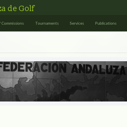
a de Golf
/ Commissions
Tournaments
Services
Publications