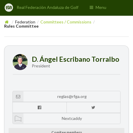
Real Federación Andaluza de Golf
Menu
Federation
Committees / Commissions
/
/
/
Rules Committee
D. Ángel Escribano Torralbo
President
reglas@rfga.org
Nextcaddy
Comitee members