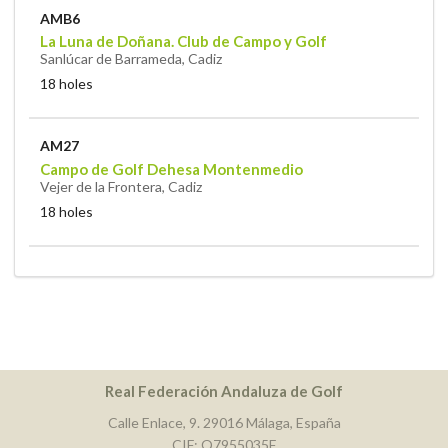
AMB6
La Luna de Doñana. Club de Campo y Golf
Sanlúcar de Barrameda, Cadiz
18 holes
AM27
Campo de Golf Dehesa Montenmedio
Vejer de la Frontera, Cadiz
18 holes
Real Federación Andaluza de Golf
Calle Enlace, 9. 29016 Málaga, España
CIF: Q7955035F