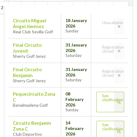
2
3
4
5
6
7
8
9
10
11
Circuito Miguel
18 January
Unavailable
2026
Ángel Jiménez
Sunday
Real Club Sevilla Golf
Final Circuito
31 January
Registration
2026
Juvenil
closed
Saturday
Sherry Golf Jerez
Final Circuito
31 January
Registration
2026
Benjamín
closed
Saturday
Sherry Golf Jerez
Pequecircuito Zona
08
See
February
C
clasification
2026
Benalmadena Golf
Sunday
Circuito Benjamín
14
See
February
Zona C
clasification
2026
Club Deportivo