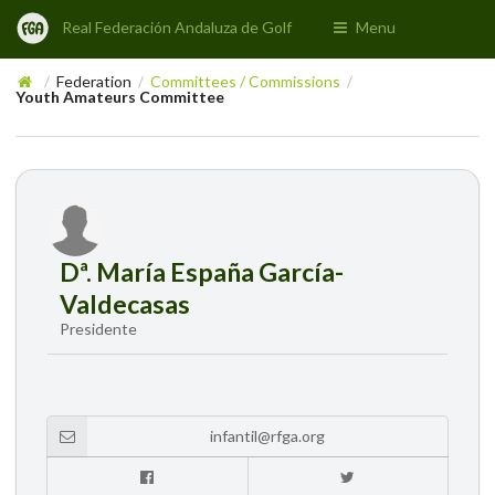
Real Federación Andaluza de Golf
Menu
Federation
Committees / Commissions
/
/
/
Youth Amateurs Committee
Dª. María España García-
Valdecasas
Presidente
infantil@rfga.org