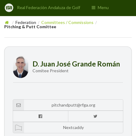
Real Federación Andaluza de Golf
Menu
Federation
Committees / Commissions
/
/
/
Pitching & Putt Comittee
D. Juan José Grande Román
Comitee President
pitchandputt@rfga.org
Nextcaddy