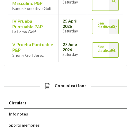
Saturday
Masculino P&P
Banus Executive Golf
IV Prueba
25 April
See
2026
Puntuable P&P
clasification
Saturday
La Loma Golf
V Prueba Puntuable
27 June
See
2026
P&P
clasification
Saturday
Sherry Golf Jerez
Comunications
Circulars
Info notes
Sports memories