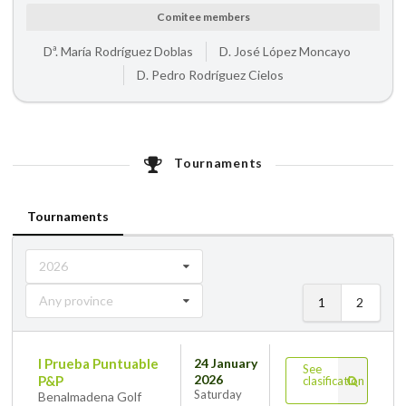
Comitee members
Dª. María Rodríguez Doblas
D. José López Moncayo
D. Pedro Rodríguez Cielos
Tournaments
Tournaments
2026
Any province
1
2
I Prueba Puntuable
24 January
See
2026
P&P
clasification
Saturday
Benalmadena Golf