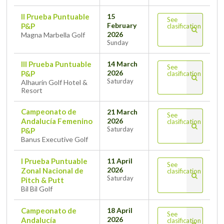
II Prueba Puntuable
15
See
February
P&P
clasification
2026
Magna Marbella Golf
Sunday
III Prueba Puntuable
14 March
See
2026
P&P
clasification
Saturday
Alhaurín Golf Hotel &
Resort
Campeonato de
21 March
See
2026
Andalucía Femenino
clasification
Saturday
P&P
Banus Executive Golf
I Prueba Puntuable
11 April
See
2026
Zonal Nacional de
clasification
Saturday
Pitch & Putt
Bil Bil Golf
Campeonato de
18 April
See
2026
Andalucía
clasification