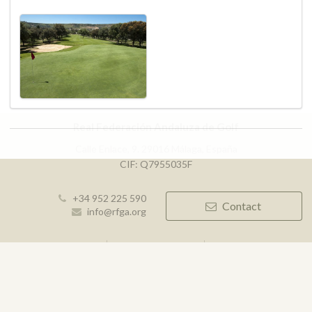
Real Federación Andaluza de Golf
Calle Enlace, 9. 29016 Málaga, España
CIF: Q7955035F
+34 952 225 590
Contact
info@rfga.org