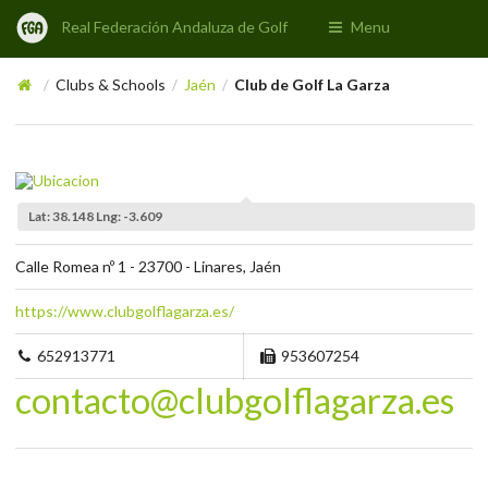
Real Federación Andaluza de Golf
Menu
Clubs & Schools
Jaén
Club de Golf La Garza
/
/
/
Lat: 38.148 Lng: -3.609
Calle Romea nº 1 - 23700 - Linares, Jaén
https://www.clubgolflagarza.es/
652913771
953607254
contacto@clubgolflagarza.es